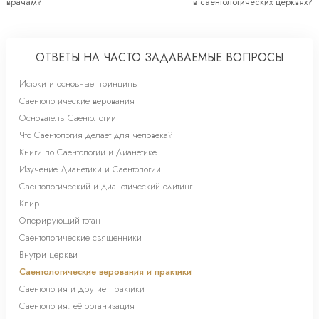
врачам?
в саентологических церквях?
ОТВЕТЫ НА ЧАСТО ЗАДАВАЕМЫЕ ВОПРОСЫ
Истоки и основные принципы
Саентологические верования
Основатель Саентологии
Что Саентология делает для человека?
Книги по Саентологии и Дианетике
Изучение Дианетики и Саентологии
Саентологический и дианетический одитинг
Клир
Оперирующий тэтан
Саентологические священники
Внутри церкви
Саентологические верования и практики
Саентология и другие практики
Саентология: её организация