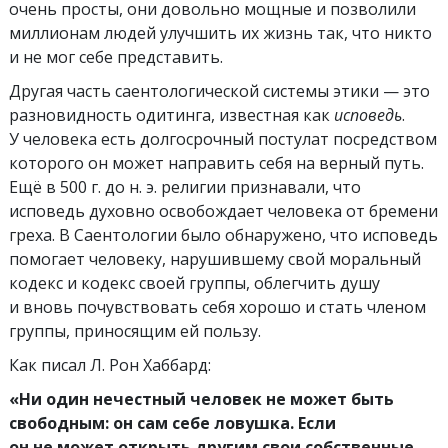
очень просты, они довольно мощные и позволили
миллионам людей улучшить их жизнь так, что никто
и не мог себе представить.
Другая часть саентологической системы этики — это
разновидность одитинга, известная как
исповедь
.
У человека есть долгосрочный постулат посредством
которого он может направить себя на верный путь.
Ещё в 500 г. до н. э.
религии признавали, что
исповедь духовно освобождает человека от бремени
греха. В Саентологии было обнаружено, что исповедь
помогает человеку, нарушившему свой моральный
кодекс и кодекс своей группы, облегчить душу
и вновь почувствовать себя хорошо и стать членом
группы, приносящим ей пользу.
Как писал Л. Рон Хаббард:
«Ни один нечестный человек не может быть
свободным: он сам себе ловушка. Если
он не может открыть другим свои собственные