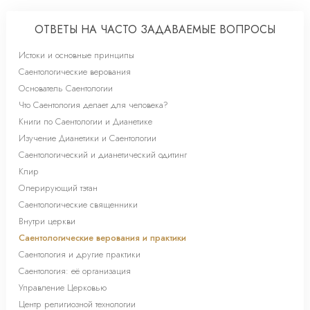
ОТВЕТЫ НА ЧАСТО ЗАДАВАЕМЫЕ ВОПРОСЫ
Истоки и основные принципы
Саентологические верования
Основатель Саентологии
Что Саентология делает для человека?
Книги по Саентологии и Дианетике
Изучение Дианетики и Саентологии
Саентологический и дианетический одитинг
Клир
Оперирующий тэтан
Саентологические священники
Внутри церкви
Саентологические верования и практики
Саентология и другие практики
Саентология: её организация
Управление Церковью
Центр религиозной технологии