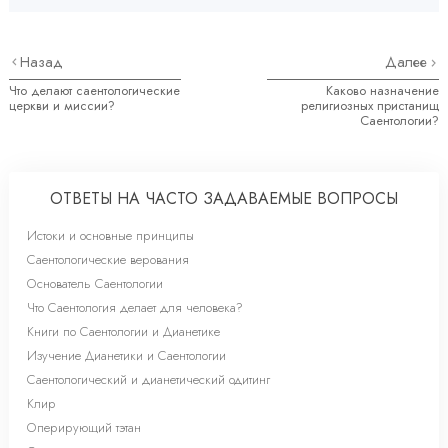
Назад
Далее
Что делают саентологические
Каково назначение
церкви и миссии?
религиозных пристанищ
Саентологии?
ОТВЕТЫ НА ЧАСТО ЗАДАВАЕМЫЕ ВОПРОСЫ
Истоки и основные принципы
Саентологические верования
Основатель Саентологии
Что Саентология делает для человека?
Книги по Саентологии и Дианетике
Изучение Дианетики и Саентологии
Саентологический и дианетический одитинг
Клир
Оперирующий тэтан