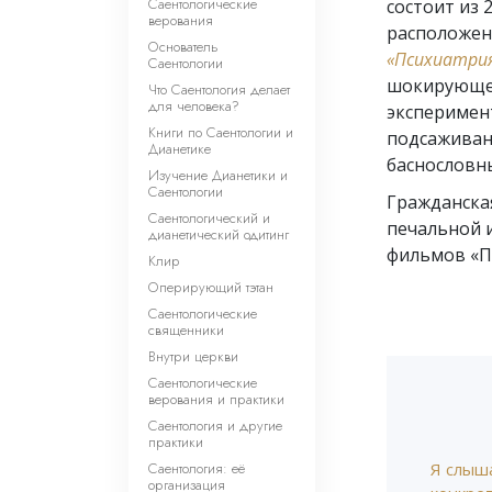
Саентологические
состоит из 
верования
расположен 
Основатель
«Психиатрия
Саентологии
шокирующей
Что Саентология делает
для человека?
эксперимен
Книги по Саентологии и
подсаживан
Дианетике
баснословн
Изучение Дианетики и
Саентологии
Гражданска
Саентологический и
печальной 
дианетический одитинг
фильмов «П
Клир
Оперирующий тэтан
Саентологические
священники
Внутри церкви
Саентологические
верования и практики
Саентология и другие
практики
Саентология: её
Я слыша
организация