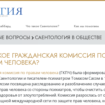
zation
Хаббард
Что такое Саентология?
Как мы помогаем
МЫЕ ВОПРОСЫ
САЕНТОЛОГИЯ В ОБЩЕСТВЕ
Верования и практики
Дорога к счастью
На
Саентологические принципы и
Прикладное Образов
Ау
кодексы
АКОЕ ГРАЖДАНСКАЯ КОМИССИЯ П
Криминон
Вв
Что саентологи говорят о
М ЧЕЛОВЕКА?
Саентологии
Нарконон
В
Познакомьтесь с саентологом
я комиссия по правам человека
(ГКПЧ) была сформиров
Правда о наркотиках
На
аентологии и писателем-психиатром Томасом Сасом в 1
Внутри церкви
Объединяйтесь за пр
иссии посвящена расследованию и разоблачению случа
Основные принципы Саентологии
рав человека со стороны психиатров, чтобы очистить 
Гражданская комисси
человека
доровья от злоупотреблений. Комиссия разрослась от 
Введение в Дианетику
ощной международной сети по защите прав человека, к
Cаентологические до
Любовь и ненависть.
cвященники