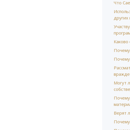
Что Са
Исполь
других
Участв
програ
Каково
Почему
Почему
Рассма
вражде
Могут л
собств
Почему
матери
Верят 
Почему 