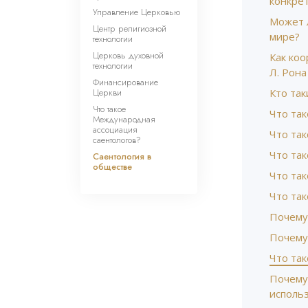
конкре
Управление Церковью
Может 
Центр религиозной
мире?
технологии
Церковь духовной
Как ко
технологии
Л. Рона
Финансирование
Церкви
Кто та
Что такое
Что так
Международная
ассоциация
Что та
саентологов?
Что та
Саентология в
обществе
Что та
Что так
Почему 
Почему
Что так
Почему
исполь