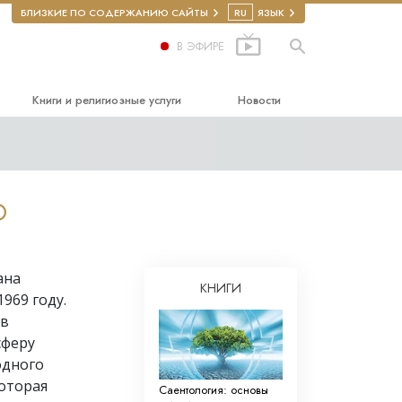
БЛИЗКИЕ ПО СОДЕРЖАНИЮ САЙТЫ
RU
ЯЗЫК
В ЭФИРЕ
Книги и религиозные услуги
Новости
чальные книги
ание
диокниги
О
одные лекции
водные фильмы
ана
чальные религиозные услуги
КНИГИ
969 году.
ава человека
ев
сферу
я по правам
одного
оторая
бровольные
Саентология: основы