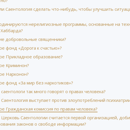
тно?
ли Саентология сделать что-нибудь, чтобы улучшить ситуац
ординируются нерелигиозные программы, основанные на тех
 Хаббарда?
кие добровольные священники?
ое фонд «Дорога к счастью»?
кое Прикладное образование?
кое Криминон?
кое Нарконон?
ое фонд «За мир без наркотиков»?
саентологи так много говорят о правах человека?
 Саентология выступает против злоупотреблений психиатри
ое Гражданская комиссия по правам человека?
 Церковь Саентологии считается первой организацией, доб
зования законов о свободе информации?