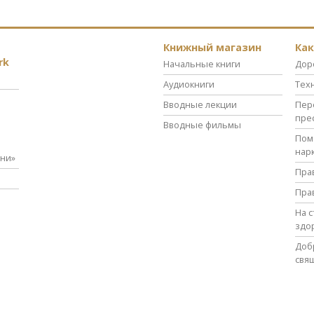
Книжный магазин
Ка
rk
Начальные книги
Дор
Аудиокниги
Тех
Вводные лекции
Пер
пре
Вводные фильмы
Пом
нар
зни»
Пра
Пра
На 
здо
Доб
свя