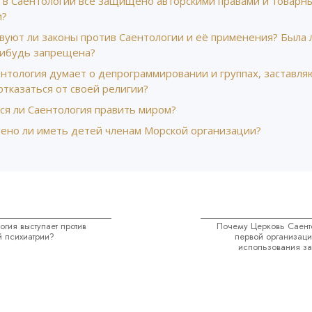
 в Саентологии всё защищено авторскими правами и товарн
и?
вуют ли законы против Саентологии и её применения? Была 
нибудь запрещена?
ентология думает о депрограммировании и группах, заставл
тказаться от своей религии?
ся ли Саентология править миром?
ено ли иметь детей членам Морской организации?
гия выступает против
Почему Церковь Саенто
й психиатрии?
первой организац
использования за