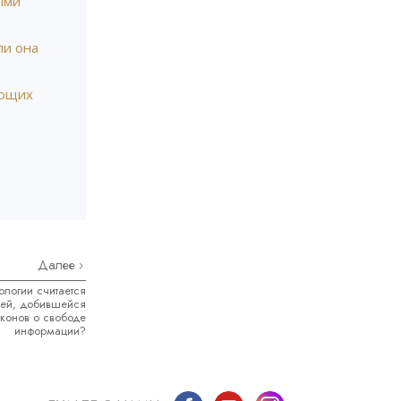
ыми
ли она
яющих
Далее
логии считается
ией, добившейся
конов о свободе
информации?