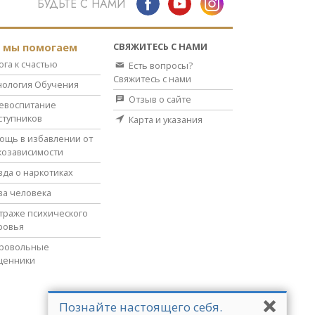
БУДЬТЕ С НАМИ
СВЯЖИТЕСЬ С НАМИ
к мы помогаем
ога к счастью
Есть вопросы?
Свяжитесь с нами
нология Обучения
Отзыв о сайте
евоспитание
ступников
Карта и указания
ощь в избавлении от
козависимости
вда о наркотиках
ва человека
страже психического
ровья
ровольные
щенники
Познайте настоящего себя.