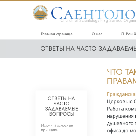
Church of Scientology Flag Service Organi
Главная страница
О нас
Л. Рон 
ОТВЕТЫ НА ЧАСТО ЗАДАВАЕ
ЧТО Т
ПРАВА
Гражданска
ОТВЕТЫ НА
Церковью С
ЧАСТО
ЗАДАВАЕМЫЕ
Работа ком
ВОПРОСЫ
нарушения п
душевного з
Истоки и основные
принципы
офиса до м