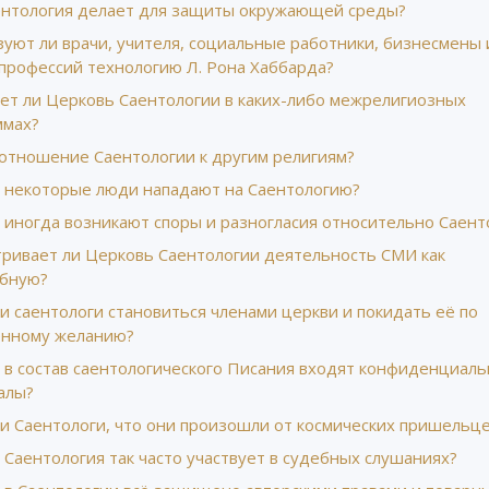
ентология делает для защиты окружающей среды?
зуют ли врачи, учителя, социальные работники, бизнесмены
 профессий технологию Л. Рона Хаббарда?
ует ли Церковь Саентологии в каких-либо межрелигиозных
ммах?
 отношение Саентологии к другим религиям?
 некоторые люди нападают на Саентологию?
 иногда возникают споры и разногласия относительно Саент
тривает ли Церковь Саентологии деятельность СМИ как
бную?
и саентологи становиться членами церкви и покидать её по
енному желанию?
 в состав саентологического Писания входят конфиденциал
алы?
ли Саентологи, что они произошли от космических пришельц
Саентология так часто участвует в судебных слушаниях?