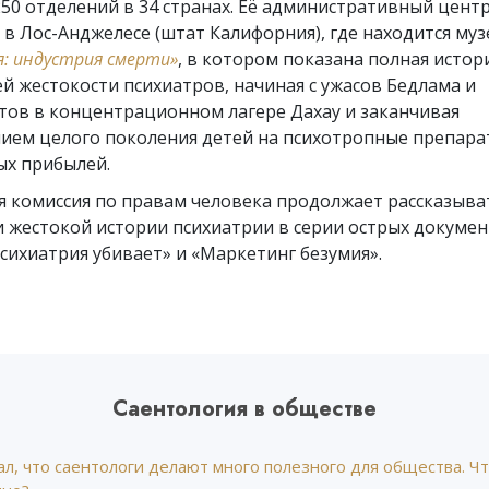
250 отделений в 34 странах. Её административный цент
Что такое величие?
в Лос-Анджелесе (штат Калифорния), где находится муз
: индустрия смерти»
, в котором показана полная истор
 жестокости психиатров, начиная с ужасов Бедлама и
тов в концентрационном лагере Дахау и заканчивая
ием целого поколения детей на психотропные препара
ых прибылей.
я комиссия по правам человека продолжает рассказыва
и жестокой истории психиатрии в серии острых докуме
сихиатрия убивает»
и «Маркетинг безумия»
.
Саентология в обществе
л, что саентологи делают много полезного для общества. Ч