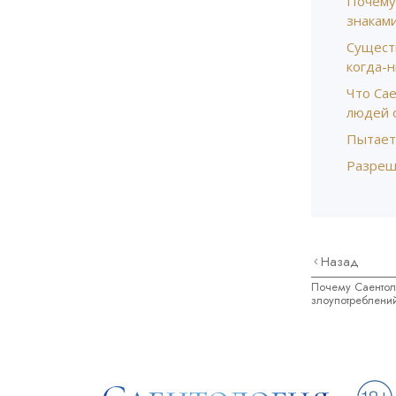
Почему
знакам
Сущест
когда-
Что Са
людей о
Пытает
Разреш
Назад
Почему Саентоло
злоупотреблени