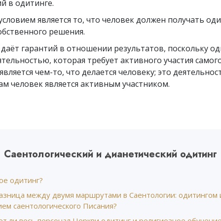
й в одитинге.
Что такое величие?
словием является то, что человек должен получать од
обственного решения.
 даёт гарантий в отношении результатов, поскольку о
ятельностью, которая требует активного участия самого
является чем-то, что делается человеку; это деятельнос
ам человек является активным участником.
Саентологический и дианетический одитинг
ое одитинг?
разница между двумя маршрутами в Саентологии: одитингом 
ием саентологического Писания?
ет ли весь персонал Церкви одитинг и религиозное обучени