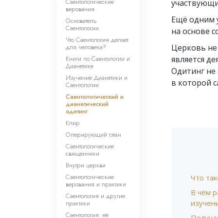
Саентологические
участвующи
верования
Ещё одним у
Основатель
Саентологии
на основе с
Что Саентология делает
для человека?
Церковь не
Книги по Саентологии и
является де
Дианетике
Одитинг не 
Изучение Дианетики и
в которой с
Саентологии
Саентологический и
дианетический
одитинг
Клир
Оперирующий тэтан
Саентологические
священники
Внутри церкви
Саентологические
Что так
верования и практики
В чём 
Саентология и другие
изучен
практики
Саентология: её
Получа