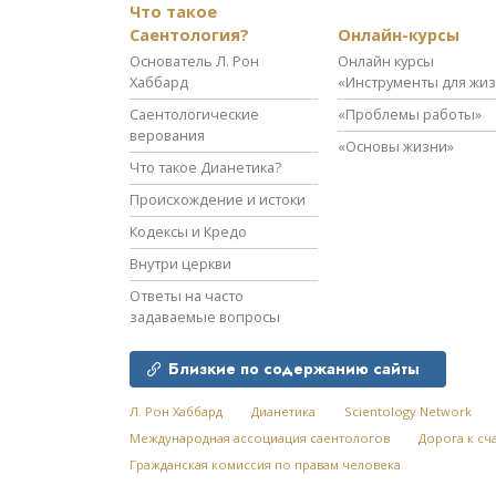
Что такое
Саентология?
Онлайн-курсы
Основатель Л. Рон
Онлайн курсы
Хаббард
«Инструменты для жи
Саентологические
«Проблемы работы»
верования
«Основы жизни»
Что такое Дианетика?
Происхождение и истоки
Кодексы и Кредо
Внутри церкви
Ответы на часто
задаваемые вопросы
Близкие по содержанию сайты
Л. Рон Хаббард
Дианетика
Scientology Network
Международная ассоциация саентологов
Дорога к сч
Гражданская комиссия по правам человека