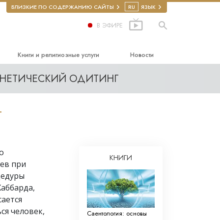
БЛИЗКИЕ ПО СОДЕРЖАНИЮ САЙТЫ
RU
ЯЗЫК
В ЭФИРЕ
Книги и религиозные услуги
Новости
НЕТИЧЕСКИЙ ОДИТИНГ
чальные книги
ание
диокниги
Т
одные лекции
водные фильмы
о
чальные религиозные услуги
КНИГИ
ев при
ава человека
цедуры
Хаббарда,
я по правам
сается
ся человек,
бровольные
Саентология: основы