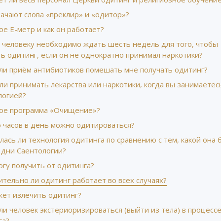
ачают слова «преклир» и «одитор»?
ое Е-метр и как он работает?
 человеку необходимо ждать шесть недель для того, чтобы
ь одитинг, если он не однократно принимал наркотики?
ли приём антибиотиков помешать мне получать одитинг?
и принимать лекарства или наркотики, когда вы занимаетес
логией?
кое программа «Очищение»?
о часов в день можно одитироваться?
ась ли технология одитинга по сравнению с тем, какой она 
 дни Саентологии?
огу получить от одитинга?
тельно ли одитинг работает во всех случаях?
жет излечить одитинг?
и человек экстериоризироваться (выйти из тела) в процесс
га?