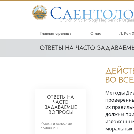
Church of Scientology Flag Service Organi
Главная страница
О нас
Л. Рон 
ОТВЕТЫ НА ЧАСТО ЗАДАВАЕ
ДЕЙСТ
ВО ВСЕ
Методы Диа
ОТВЕТЫ НА
проверенны
ЧАСТО
ЗАДАВАЕМЫЕ
их правиль
ВОПРОСЫ
должны прим
изложенными
Истоки и основные
принципы
моральных 