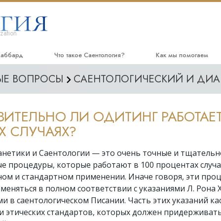
zation
Хаббард
Что такое Саентология?
Как мы помогаем
МЫЕ ВОПРОСЫ
САЕНТОЛОГИЧЕСКИЙ И ДИА
Верования и практики
Дорога к счастью
На
Саентологические принципы и
Прикладное Образов
Ау
кодексы
ВИТЕЛЬНО ЛИ ОДИТИНГ РАБОТАЕ
Криминон
Вв
Что саентологи говорят о
Х СЛУЧАЯХ?
Саентологии
Нарконон
В
Познакомьтесь с саентологом
нетики и Саентологии — это очень точные и тщательн
Правда о наркотиках
На
е процедуры, которые работают в 100 процентах случа
Внутри церкви
Объединяйтесь за пр
ном и стандартном применении. Иначе говоря, эти про
Основные принципы Саентологии
еняться в полном соответствии с указаниями Л. Рона 
Гражданская комисси
человека
 в саентологическом Писании. Часть этих указаний ка
Введение в Дианетику
и этических стандартов, которых должен придерживать
Cаентологические до
Любовь и ненависть.
cвященники