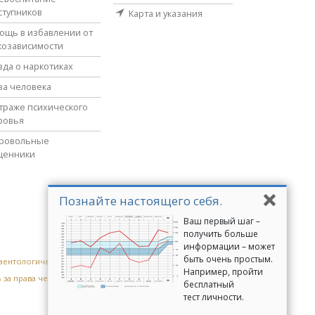
ступников
Карта и указания
ощь в избавлении от
козависимости
вда о наркотиках
ва человека
страже психического
ровья
ровольные
щенники
Познайте настоящего себя.
Ваш первый шаг –
получить больше
информации – может
быть очень простым.
аентологические добровольные священники
Например, пройти
 за права человека
Молодёжь за права человека
бесплатный
тест личности.