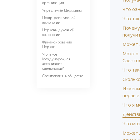
организация
Что озн
Управление Церковью
Центр религиозной
Что так
технологии
Почему
Церковь духовной
технологии
получит
Финансирование
Может 
Церкви
Можно л
Что такое
Международная
Саенто
ассоциация
саентологов?
Что та
Саентология в обществе
Скольк
Изменил
первые
Что я м
Действи
Что мо
Может л
одитин