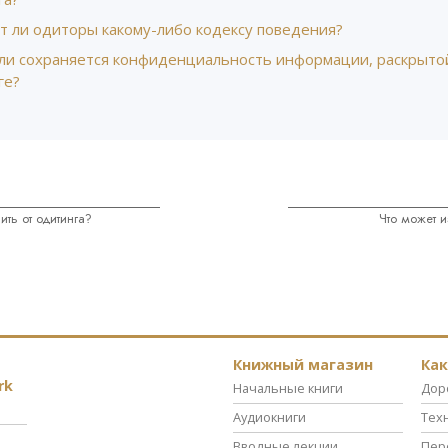
т ли одиторы какому-либо кодексу поведения?
 ли сохраняется конфиденциальность информации, раскрыто
ге?
ить от одитинга?
Что может и
Книжный магазин
Ка
rk
Начальные книги
Дор
Аудиокниги
Тех
Вводные лекции
Пер