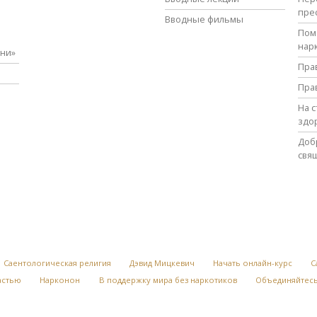
пре
Вводные фильмы
Пом
нар
зни»
Пра
Пра
На 
здо
Доб
свя
Саентологическая религия
Дэвид Мицкевич
Начать онлайн-курс
С
астью
Нарконон
В поддержку мира без наркотиков
Объединяйтесь