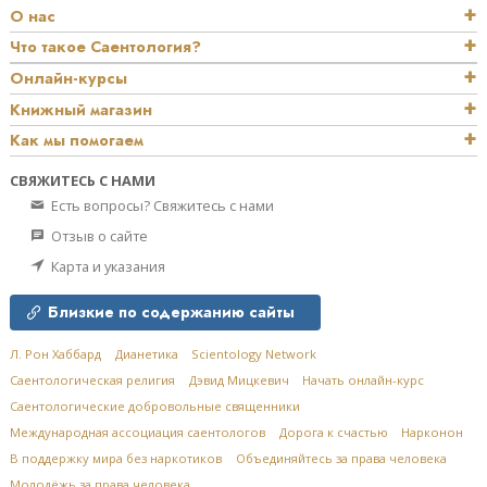
О нас
Что такое Саентология?
Онлайн-курсы
Книжный магазин
Как мы помогаем
СВЯЖИТЕСЬ С НАМИ
Есть вопросы? Свяжитесь с нами
Отзыв о сайте
Карта и указания
Близкие по содержанию сайты
Л. Рон Хаббард
Дианетика
Scientology Network
Саентологическая религия
Дэвид Мицкевич
Начать онлайн-курс
Саентологические добровольные священники
Международная ассоциация саентологов
Дорога к счастью
Нарконон
В поддержку мира без наркотиков
Объединяйтесь за права человека
Молодёжь за права человека